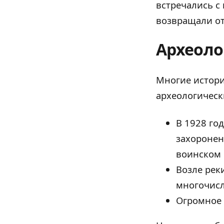
встречались с
возвращали от
Археоло
Многие истори
археологическ
В 1928 го
захоронен
воинском 
Возле рек
многочис
Огромное 