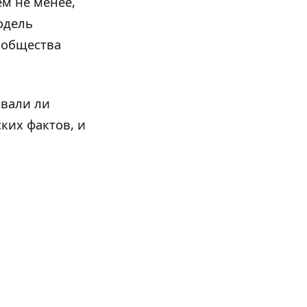
м не менее,
одель
 общества
овали ли
ких фактов, и