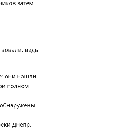
чиков затем
твовали, ведь
е: они нашли
при полном
 обнаружены
еки Днепр.