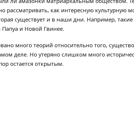
ыли ли амазонки матриархальным обществом. Те
о рассматривать, как интересную культурную м
торая существует и в наши дни. Например, такие
 Папуа и Новой Гвинее.
вано много теорий относительно того, существ
амом деле. Но утеряно слишком много историчес
пор остается открытым.