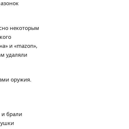
мазонок
асно некоторым
кого
«а» и «mazon»,
ам удаляли
дами оружия.
 и брали
вушки