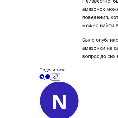
Неизвестно, б
амазонок можн
поведения, ко
можно найти в
Было опублико
амазонки на с
вопрос до сих 
Поделиться:
N