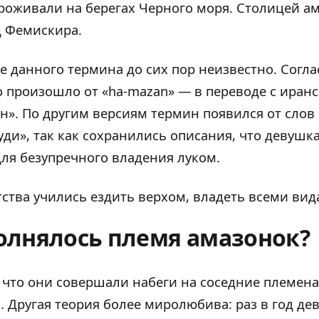
роживали на берегах Черного моря. Столицей а
д Фемискира.
 данного термина до сих пор неизвестно. Согл
о произошло от «ha-mazan» — в переводе с иранс
». По другим версиям термин появился от слов 
руди», так как сохранились описания, что девушк
для безупречного владения луком.
тства учились ездить верхом, владеть всеми ви
олнялось племя амазонок?
, что они совершали набеги на соседние племена
. Другая теория более миролюбива: раз в год де