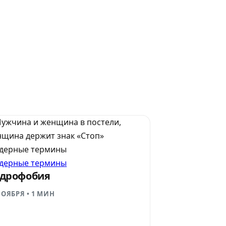
ндерные термины
ндерные термины
дрофобия
НОЯБРЯ
•
1 МИН