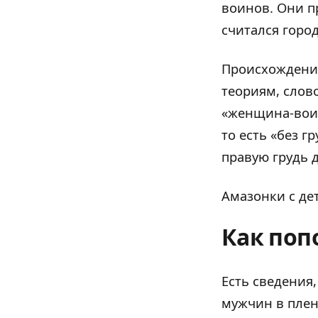
воинов. Они п
считался горо
Происхождение
теориям, слов
«женщина-воин
то есть «без г
правую грудь 
Амазонки с де
Как поп
Есть сведения
мужчин в плен